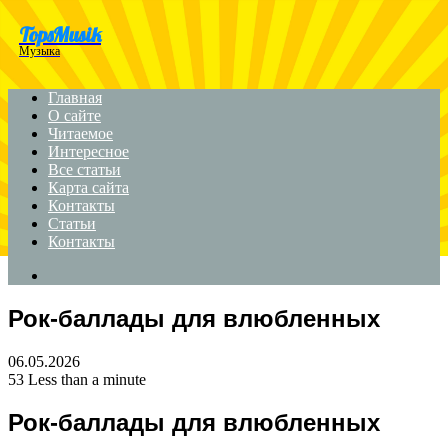
Menu
TopsMusik
Музыка
Главная
О сайте
Читаемое
Интересное
Все статьи
Карта сайта
Контакты
Статьи
Контакты
Search
for
Рок-баллады для влюбленных
06.05.2026
53
Less than a minute
Рок-баллады для влюбленных