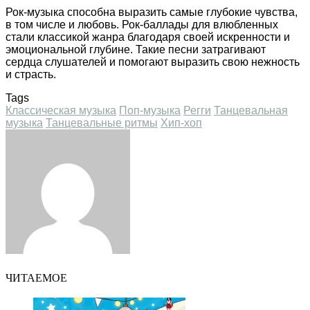
Рок-музыка способна выразить самые глубокие чувства,
в том числе и любовь. Рок-баллады для влюбленных
стали классикой жанра благодаря своей искренности и
эмоциональной глубине. Такие песни затрагивают
сердца слушателей и помогают выразить свою нежность
и страсть.
Tags
Классическая музыка
Поп-музыка
Регги
Танцевальная
музыка
Танцевальные ритмы
Хип-хоп
Facebook
Twitter
LinkedIn
Tumblr
Pinterest
Reddit
VKontakte
Odnoklassniki
Skype
WhatsApp
Telegram
Viber
Share
Print
via
Email
ЧИТАЕМОЕ