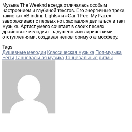
Музыка The Weeknd всегда отличалась особым
настроением и глубиной текстов. Его энергичные треки,
такие как «Blinding Lights» и «Can’t Feel My Face»,
завораживают с первых нот, заставляя двигаться в такт
музыке. Артист умело сочетает в своих песнях
драйвовые мелодии с задушевными лирическими
отступлениями, создавая неповторимую атмосферу.
Tags
Душевные мелодии
Классическая музыка
Поп-музыка
Регги
Танцевальная музыка
Танцевальные ритмы
Facebook
Twitter
LinkedIn
Tumblr
Pinterest
Reddit
VKontakte
Odnoklassniki
Skype
WhatsApp
Telegram
Viber
Share
Print
via
Email
ЧИТАЕМОЕ