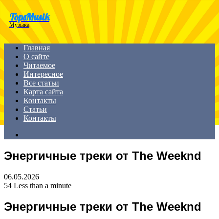
Menu
TopsMusik
Музыка
Главная
О сайте
Читаемое
Интересное
Все статьи
Карта сайта
Контакты
Статьи
Контакты
Search
for
Энергичные треки от The Weeknd
06.05.2026
54
Less than a minute
Энергичные треки от The Weeknd