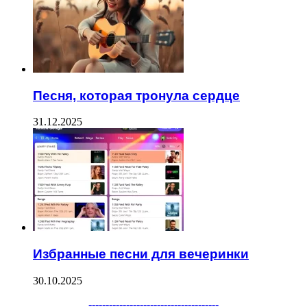
Песня, которая тронула сердце
31.12.2025
Избранные песни для вечеринки
30.10.2025
Facebook
Twitter
WhatsApp
Telegram
--------------------------------------